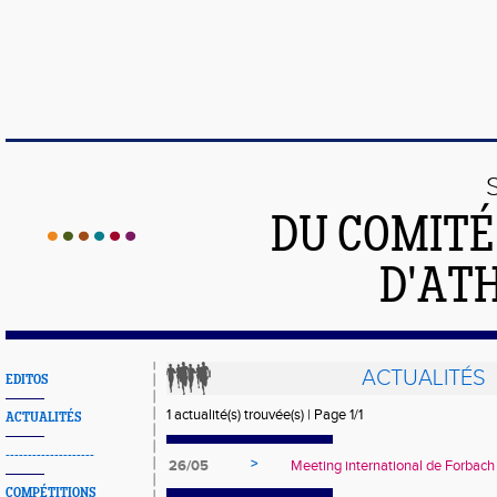
DU COMIT
D'ATH
ACTUALITÉS
EDITOS
1 actualité(s) trouvée(s) | Page 1/1
ACTUALITÉS
--------------------
>
26/05
Meeting international de Forbach
COMPÉTITIONS