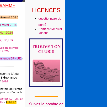
RAMME
LICENCES
 Hivernal 2025
questionnaire de
santé
 Estival 2026
Certificat Médical -
CNJ - 2024
Mineur
U7/U10/U12
TROUVE TON
s Saison estivale
CLUB!!!
5 2026
llenge 57 - U12
)
---------------
encontre EA du
 à Guénange :
/
EAM
Masters de Perche
 perche - Forbach
_______
eeting 57 - U18 et
lle
-
ANNULE
Suivez le nombre de