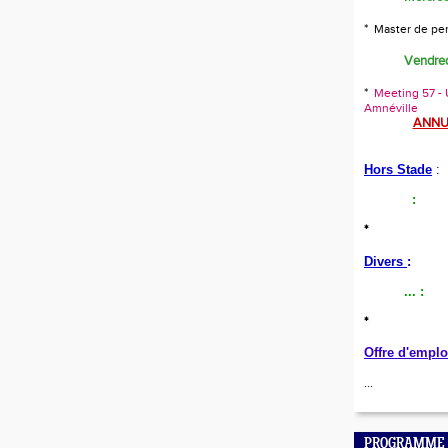
*
Master de pe
Vendred
*
Meeting 57 - U
Amnéville
ANNU
Hors Stade
:
:
*
Divers
:
...
:
*
Offre d'emplo
...
PROGRAMME