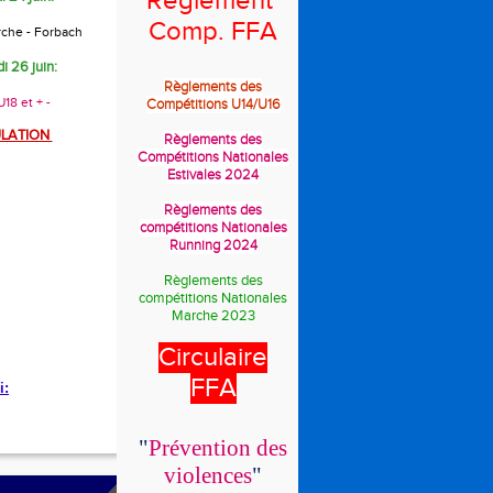
Règlement
Comp. FFA
rche - Forbach
i 26 juin:
Règlements des
18 et + -
Compétitions U14/U16
LATION
Règlements des
Compétitions Nationales
Estivales 2024
Règlements des
compétitions Nationales
Running 2024
Règlements des
compétitions Nationales
Marche 2023
Circulaire
FFA
i:
"
Prévention des
violences
"