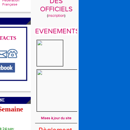
DES
Fédération
Française
OFFICIELS
(
inscription
)
EVENEMENTS
TACTS
INE
 Semaine
Mises à jour du site
i 24 juin: