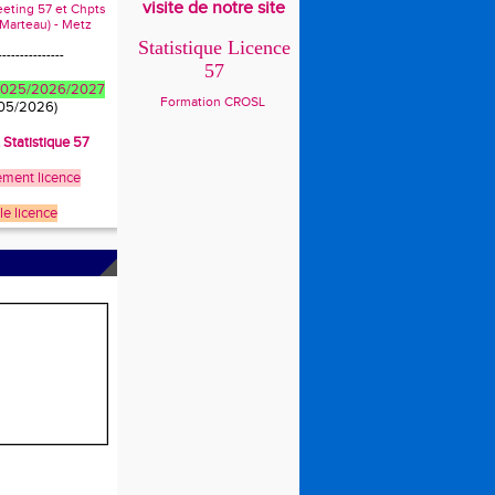
visite de notre site
eeting 57 et Chpts
 Marteau) - Metz
Statistique Licence
---------------
57
 2025/2026/2027
Formation CROSL
/05/2026)
t Statistique 57
ment licence
le licence