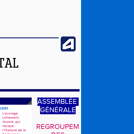
TAL
ASSEMBLÉE
GÉNÉRALE
naire
L'ouvrage
richement
illustré, qui
REGROUPEMENT
retrace
l’Histoire de la