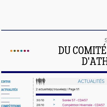
DU COMIT
D'ATH
ACTUALITÉS
EDITOS
2 actualité(s) trouvée(s) | Page 1/1
ACTUALITÉS
--------------------
>
30/10
Soirée 57 - CDA57
>
28/10
Compétition Hivernale - CDA57
COMPÉTITIONS