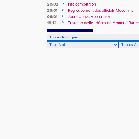
>
20/02
Info compétition
>
23/01
Regroupement des officiels Mosellans
>
06/01
Jeune Juges Apprenti(e)s
>
18/12
Triste nouvelle : décès de Monique Bart