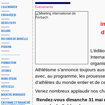
Evènements
CALENDRIER
ENGAGÉ(E)S
i
RÉSULTATS
d
BILANS
RECORDS DE MOSELLE
PODIUM
L’éditi
--------------------
Interna
organi
FORMATION
Athlétisme s’annonce toujours aus
JEUNES
avec, au programme, les prouess
HORS-STADE
d’athlètes du monde entier et de 
OFFICIELS
Venez nombreux applaudir nos ch
MARCHE NORDIQUE
Rendez-vous dimanche 31 mai 
EN FORME ET BRANCHÉ