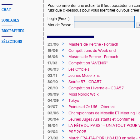
Pour commenter une actualité il faut posséder un compt
CHAT
rubrique ci-dessous pour vous identifier ou vous crée
Login (Email)
:
SONDAGES
Mot de Passe
:
BIOGRAPHIES
SÉLECTIONS
>
23/06
Masters de Perche - Forbach
>
19/06
Compétitions du Week end
>
16/06
Masters de Perche - Forbach
>
17/03
Compétition "AVENIR"
>
06/03
Les Officiels
>
03/11
Jeunes Mosellans
>
30/10
Soirée 57 - CDA57
>
28/10
Compétition Hivernale - CDA57
>
09/09
Mosl Nordic Walk
>
04/09
Tokyo
>
01/07
Pointes d'Or U16 - Obernai
>
03/06
Championnats de Moselle ET Meeting Han
>
30/04
Jeunes Juges Assistants et Confirmés
>
16/04
LA FÊTE DU PASS’ – UN ATOUT POUR 
>
01/04
PSF 2025
>
27/02
Match FRA-ITA-POR U18-U20 en salle - 