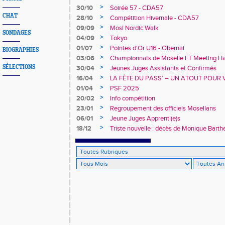
>
30/10
Soirée 57 - CDA57
CHAT
>
28/10
Compétition Hivernale - CDA57
>
09/09
Mosl Nordic Walk
SONDAGES
>
04/09
Tokyo
>
01/07
Pointes d'Or U16 - Obernai
BIOGRAPHIES
>
03/06
Championnats de Moselle ET Meeting Han
>
SÉLECTIONS
30/04
Jeunes Juges Assistants et Confirmés
>
16/04
LA FÊTE DU PASS’ – UN ATOUT POUR 
>
01/04
PSF 2025
>
20/02
Info compétition
>
23/01
Regroupement des officiels Mosellans
>
06/01
Jeune Juges Apprenti(e)s
>
18/12
Triste nouvelle : décès de Monique Bart