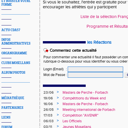
ET BOOSTER VOTRE
Si vous le souhaitez, l'entrée est gratuite pour 
FORME
encourager les athlètes qui y participent
-------------------------
Liste de la sélection Fran
Programme et Résulta
ACTU CDA57
INFOS
les Réactions
ADMINISTRATIVES
Commentez cette actualité
ORGANIGRAMME
Pour commenter une actualité il faut posséder un compt
rubrique ci-dessous pour vous identifier ou vous crée
CLUBS MOSELLANS
Login (Email)
:
ALBUM PHOTOS
Mot de Passe
:
-------------------------
>
23/06
Masters de Perche - Forbach
>
19/06
Compétitions du Week end
MÉDIATHÈQUE
>
16/06
Masters de Perche - Forbach
PARTENAIRES
>
26/05
Meeting international de Forbach
>
17/03
Compétition "AVENIR"
LIENS
>
06/03
Les Officiels
>
03/11
Jeunes Mosellans
FORUM