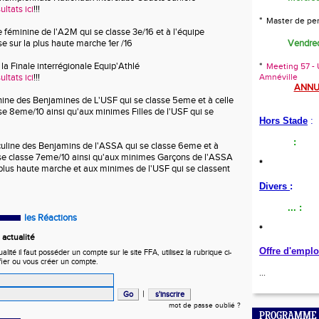
ltats ici
!!!
*
Master de pe
pe féminine de l'A2M qui se classe 3e/16 et à l'équipe
e sur la plus haute marche 1er /16
Vendred
i la Finale interrégionale Equip'Athlé
*
Meeting 57 - U
ltats ici
!!!
Amnéville
ANNU
nine des Benjamines de L'USF qui se classe 5eme et à celle
se 8eme/10 ainsi qu'aux minimes Filles de l'USF qui se
Hors Stade
:
:
culine des Benjamins de l'ASSA qui se classe 6eme et à
 se classe 7eme/10 ainsi qu'aux minimes Garçons de l'ASSA
*
a plus haute marche et aux minimes de l'USF qui se classent
Divers
:
...
:
les Réactions
*
actualité
Offre d'emplo
ité il faut posséder un compte sur le site FFA, utilisez la rubrique ci-
fier ou vous créer un compte.
...
|
mot de passe oublié ?
PROGRAMME