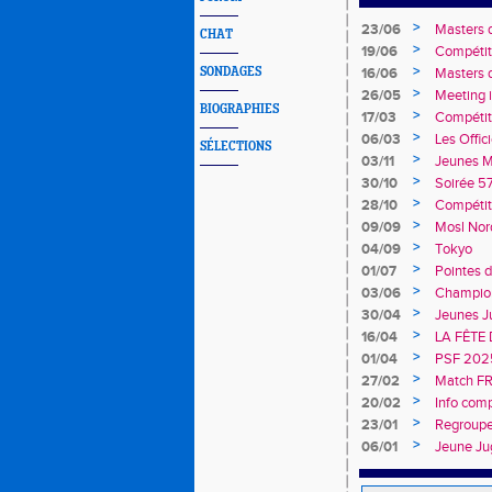
>
23/06
Masters 
CHAT
>
19/06
Compétit
>
SONDAGES
16/06
Masters 
>
26/05
Meeting i
BIOGRAPHIES
>
17/03
Compétit
>
06/03
Les Offici
SÉLECTIONS
>
03/11
Jeunes M
>
30/10
Soirée 5
>
28/10
Compétit
>
09/09
Mosl Nor
>
04/09
Tokyo
>
01/07
Pointes d
>
03/06
Champion
>
30/04
Jeunes J
>
16/04
LA FÊTE
>
01/04
PSF 202
>
27/02
Match FR
>
20/02
Info comp
>
23/01
Regroupe
>
06/01
Jeune Ju