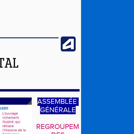
TAL
ASSEMBLÉE
GÉNÉRALE
naire
L'ouvrage
richement
illustré, qui
REGROUPEMENT
retrace
l’Histoire de la