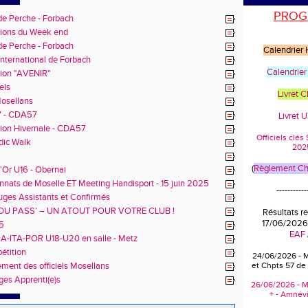
PROG
de Perche - Forbach
ions du Week end
de Perche - Forbach
Calendrier
nternational de Forbach
Calendrier
ion "AVENIR"
els
Livret 
osellans
7 - CDA57
Livret 
ion Hivernale - CDA57
Officiels clé
dic Walk
202
(
Règlement Cha
'Or U16 - Obernai
nats de Moselle ET Meeting Handisport - 15 juin 2025
-----------
uges Assistants et Confirmés
 DU PASS’ – UN ATOUT POUR VOTRE CLUB !
Résultats r
17/06/2026
5
EAF
A-ITA-POR U18-U20 en salle - Metz
étition
24/06/2026 - 
ment des officiels Mosellans
et Chpts 57 de
ges Apprenti(e)s
26/06/2026 - M
+ - Amnévi