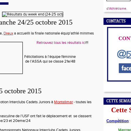
d'Athlétisme.
nche 24/25 octobre 2015
CONTACTS
e,
Dreux
a accueilli la finale nationale équip'athlé minimes
CON
Retrouvez tous les résultats ici
!!!
Félicitations à l'équipe féminine
de l'ASSA qui se classe 21e/48
 octobre 2015
CETTE SEMA
tion Interclubs Cadets Juniors à
Montelimar
-
toutes les
Cette
masculine de l'USF ont fait le déplacement et se classent
me/23 et 20eme/24
Compétition
:
 championnats Nationaux Interclubs Cadets Juniors
Mercred