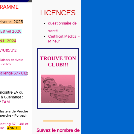
RAMME
LICENCES
 Hivernal 2025
questionnaire de
santé
 Estival 2026
Certificat Médical -
CNJ - 2024
Mineur
U7/U10/U12
TROUVE TON
s Saison estivale
CLUB!!!
5 2026
llenge 57 - U12
)
---------------
encontre EA du
 à Guénange :
/
EAM
Masters de Perche
 perche - Forbach
_______
eeting 57 - U18 et
lle
-
ANNULE
Suivez le nombre de