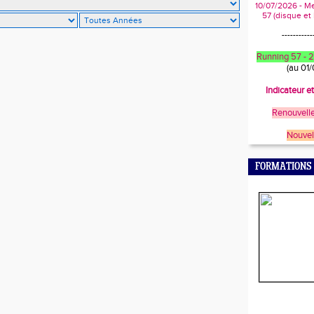
10/07/2026 - M
57 (disque et
-----------
Running 57 -
(au 01
Indicateur e
Renouvelle
Nouvel
FORMATIONS