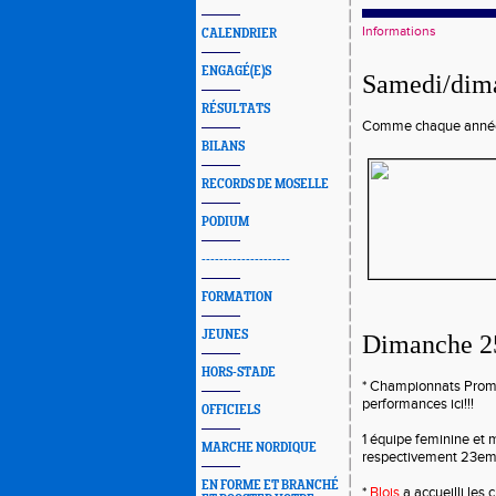
Informations
CALENDRIER
ENGAGÉ(E)S
Samedi/dima
RÉSULTATS
Comme chaque anné
BILANS
RECORDS DE MOSELLE
PODIUM
--------------------
FORMATION
JEUNES
Dimanche 25
HORS-STADE
* Championnats Promo
performances ici
!!!
OFFICIELS
1 équipe feminine et 
MARCHE NORDIQUE
respectivement 23e
EN FORME ET BRANCHÉ
*
Blois
a accueilli les