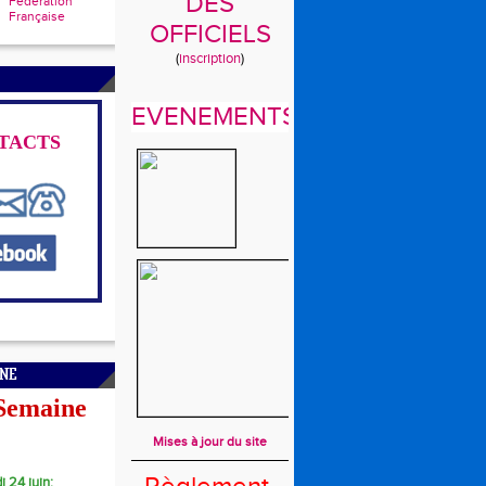
DES
Fédération
Française
OFFICIELS
(
inscription
)
EVENEMENTS
TACTS
INE
 Semaine
Mises à jour du site
i 24 juin: