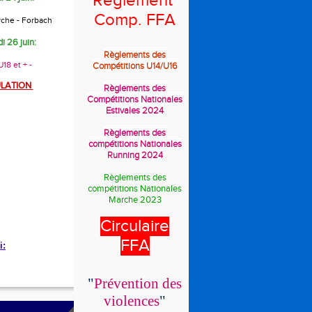
Règlement
Comp. FFA
rche - Forbach
i 26 juin:
Règlements des
18 et + -
Compétitions U14/U16
LATION
Règlements des
Compétitions Nationales
Estivales 2024
Règlements des
compétitions Nationales
Running 2024
Règlements des
compétitions Nationales
Marche 2023
Circulaire
FFA
i:
"
Prévention des
violences
"