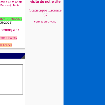
visite de notre site
eeting 57 et Chpts
 Marteau) - Metz
Statistique Licence
---------------
57
 2025/2026/2027
Formation CROSL
/05/2026)
t Statistique 57
ment licence
le licence