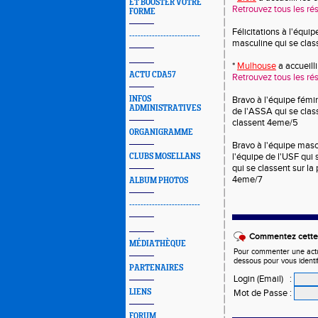
ET BOOSTER VOTRE
Retrouvez tous les résu
FORME
Félicitations à l'équi
-------------------------
masculine qui se class
*
Mulhouse
a accueill
ACTU CDA57
Retrouvez tous les résu
INFOS
Bravo à l'équipe fémi
ADMINISTRATIVES
de l'ASSA qui se clas
classent 4eme/5
ORGANIGRAMME
Bravo à l'équipe mas
l'équipe de l'USF qui
CLUBS MOSELLANS
qui se classent sur l
4eme/7
ALBUM PHOTOS
-------------------------
Commentez cette 
MÉDIATHÈQUE
Pour commenter une actual
dessous pour vous identi
PARTENAIRES
Login (Email)
:
LIENS
Mot de Passe
:
FORUM