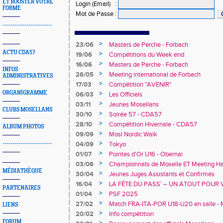
ET BOOSTER VOTRE
Login (Email)
:
FORME
Mot de Passe
:
-------------------------
>
23/06
Masters de Perche - Forbach
ACTU CDA57
>
19/06
Compétitions du Week end
>
16/06
Masters de Perche - Forbach
INFOS
>
26/05
Meeting international de Forbach
ADMINISTRATIVES
>
17/03
Compétition "AVENIR"
ORGANIGRAMME
>
06/03
Les Officiels
>
03/11
Jeunes Mosellans
CLUBS MOSELLANS
>
30/10
Soirée 57 - CDA57
>
28/10
Compétition Hivernale - CDA57
ALBUM PHOTOS
>
09/09
Mosl Nordic Walk
>
-------------------------
04/09
Tokyo
>
01/07
Pointes d'Or U16 - Obernai
>
03/06
Championnats de Moselle ET Meeting Han
MÉDIATHÈQUE
>
30/04
Jeunes Juges Assistants et Confirmés
>
16/04
LA FÊTE DU PASS’ – UN ATOUT POUR 
PARTENAIRES
>
01/04
PSF 2025
>
27/02
Match FRA-ITA-POR U18-U20 en salle - 
LIENS
>
20/02
Info compétition
FORUM