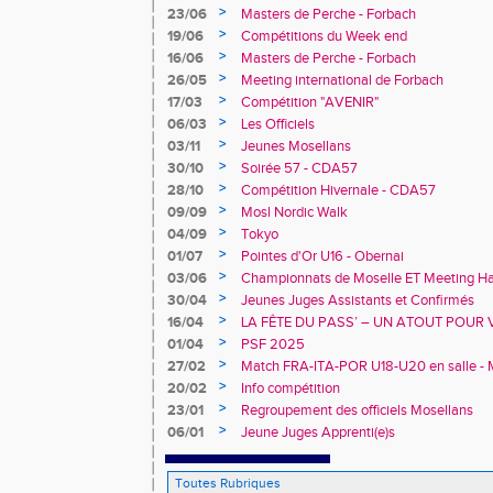
>
23/06
Masters de Perche - Forbach
>
19/06
Compétitions du Week end
>
16/06
Masters de Perche - Forbach
>
26/05
Meeting international de Forbach
>
17/03
Compétition "AVENIR"
>
06/03
Les Officiels
>
03/11
Jeunes Mosellans
>
30/10
Soirée 57 - CDA57
>
28/10
Compétition Hivernale - CDA57
>
09/09
Mosl Nordic Walk
>
04/09
Tokyo
>
01/07
Pointes d'Or U16 - Obernai
>
03/06
Championnats de Moselle ET Meeting Han
>
30/04
Jeunes Juges Assistants et Confirmés
>
16/04
LA FÊTE DU PASS’ – UN ATOUT POUR 
>
01/04
PSF 2025
>
27/02
Match FRA-ITA-POR U18-U20 en salle - 
>
20/02
Info compétition
>
23/01
Regroupement des officiels Mosellans
>
06/01
Jeune Juges Apprenti(e)s