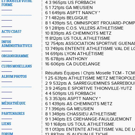
ET BOOSTER VOTRE
4 3 965pts US FORBACH
FORME
5 1 721pts GA MEUSIEN
6 1 649pts ASPTT NANCY *
-------------------------
7 1 482pts BELGIQUE
8 1 439pts S/L OMNISPORT FROUARD-POM
9 1 281pts C.O.S. VILLERS ATHLETISME
ACTU CDA57
10 839pts AS CHEMINOTS METZ
11 812pts US TOUL ATHLETISME
INFOS
12 754pts ASSOCIATION SPORTIVE GUEN
ADMINISTRATIVES
13 749pts ENTENTE ATHLETISME VAL DE L
14 691pts LYON ATHLÉTISME
ORGANIGRAMME
15 678pts ANTHONY
16 606pts CA DUDELANGE
CLUBS MOSELLANS
Résultats Équipes | Chpts Moselle TCM - TCM
ALBUM PHOTOS
1 25 631pts ATHLETISME METZ METROPOLE
2 9 532pts A. SARREGUEMINES SARREBOU
-------------------------
3 9 245pts E SPORTIVE THIONVILLE-YUTZ
4 4 509pts US FORBACH
5 3 353pts ASPTT NANCY *
6 1 439pts AS CHEMINOTS METZ
MÉDIATHÈQUE
7 1 396pts GA MEUSIEN
8 1 349pts CHASSIEU ATHLETISME
PARTENAIRES
9 1 340pts ES CREHANGE-FAULQUEMONT
10 1 168pts US TOUL ATHLETISME
LIENS
11 1 013pts ENTENTE ATHLETISME VAL DE 
12 887pts JS AUDUN LE TICHE
FORUM