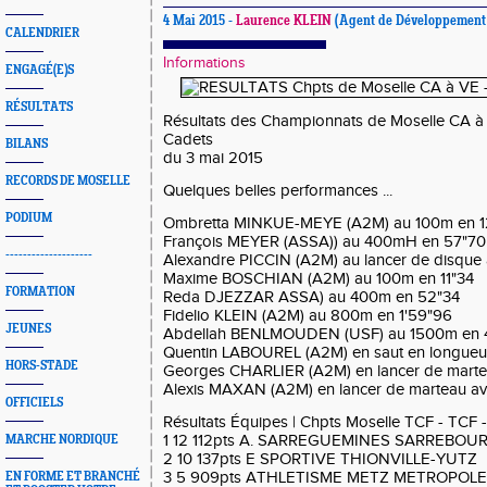
4 Mai 2015 -
Laurence KLEIN
(Agent de Développement 
CALENDRIER
Informations
ENGAGÉ(E)S
RÉSULTATS
Résultats des Championnats de Moselle CA à 
Cadets
BILANS
du 3 mai 2015
RECORDS DE MOSELLE
Quelques belles performances
...
PODIUM
Ombretta MINKUE-MEYE (A2M) au 100m en 1
François MEYER (ASSA)) au 400mH en 57"70
--------------------
Alexandre PICCIN (A2M) au lancer de disqu
Maxime BOSCHIAN (A2M) au 100m en 11"34
FORMATION
Reda DJEZZAR ASSA) au 400m en 52"34
Fidelio KLEIN (A2M) au 800m en 1'59"96
JEUNES
Abdellah BENLMOUDEN (USF) au 1500m en 4
Quentin LABOUREL (A2M) en saut en longue
HORS-STADE
Georges CHARLIER (A2M) en lancer de mart
Alexis MAXAN (A2M) en lancer de marteau a
OFFICIELS
Résultats Équipes | Chpts Moselle TCF - TCF -
1 12 112pts A. SARREGUEMINES SARREBOUR
MARCHE NORDIQUE
2 10 137pts E SPORTIVE THIONVILLE-YUTZ
3 5 909pts ATHLETISME METZ METROPOLE
EN FORME ET BRANCHÉ