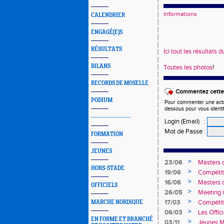
Informations
CALENDRIER
ENGAGÉ(E)S
RÉSULTATS
Ici tout les résultats
BILANS
Toutes les photos
!
RECORDS DE MOSELLE
Commentez cette 
PODIUM
Pour commenter une actual
dessous pour vous identi
--------------------
Login (Email)
:
Mot de Passe
:
FORMATION
JEUNES
>
23/06
Masters 
HORS-STADE
>
19/06
Compétit
>
16/06
Masters 
OFFICIELS
>
26/05
Meeting i
>
17/03
Compétit
MARCHE NORDIQUE
>
06/03
Les Offici
EN FORME ET BRANCHÉ
>
03/11
Jeunes M