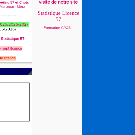
visite de notre site
eeting 57 et Chpts
 Marteau) - Metz
Statistique Licence
---------------
57
 2025/2026/2027
Formation CROSL
/05/2026)
t Statistique 57
ment licence
le licence