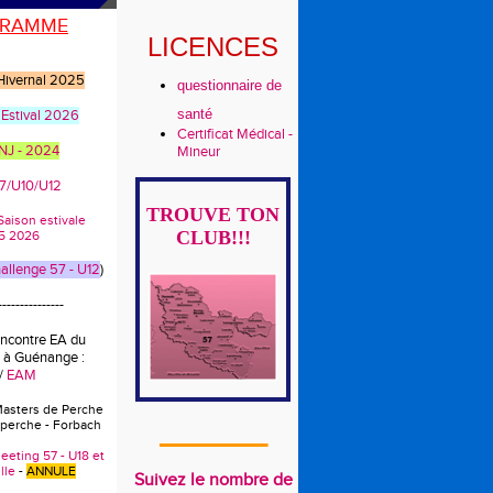
RAMME
LICENCES
 Hivernal 2025
questionnaire de
santé
 Estival 2026
Certificat Médical -
CNJ - 2024
Mineur
U7/U10/U12
TROUVE TON
s Saison estivale
CLUB!!!
5 2026
llenge 57 - U12
)
---------------
encontre EA du
 à Guénange :
/
EAM
Masters de Perche
 perche - Forbach
_______
eeting 57 - U18 et
lle
-
ANNULE
Suivez le nombre de