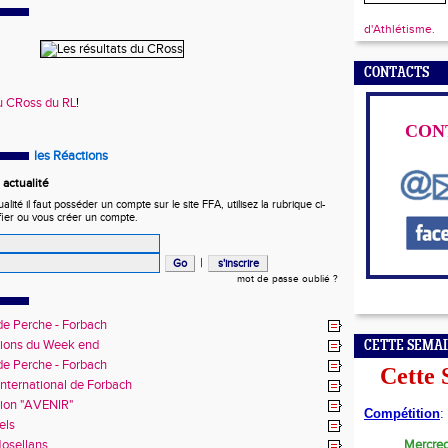
d'Athlétisme.
CONTACTS
 du CRoss du RL
!
CON
les Réactions
actualité
ité il faut posséder un compte sur le site FFA, utilisez la rubrique ci-
fier ou vous créer un compte.
|
mot de passe oublié ?
de Perche - Forbach
ions du Week end
CETTE SEMA
de Perche - Forbach
Cette
nternational de Forbach
ion "AVENIR"
Compétition
:
els
osellans
Mercred