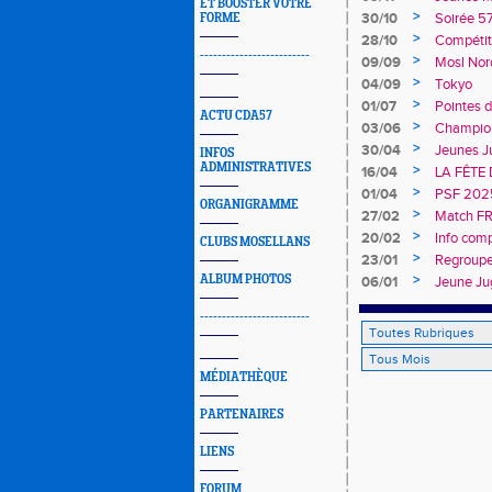
ET BOOSTER VOTRE
>
30/10
Soirée 5
FORME
>
28/10
Compétit
-------------------------
>
09/09
Mosl Nor
>
04/09
Tokyo
>
01/07
Pointes d
ACTU CDA57
>
03/06
Champion
>
30/04
Jeunes J
INFOS
ADMINISTRATIVES
>
16/04
LA FÊTE
>
01/04
PSF 202
ORGANIGRAMME
>
27/02
Match FR
>
20/02
Info comp
CLUBS MOSELLANS
>
23/01
Regroupe
>
ALBUM PHOTOS
06/01
Jeune Ju
-------------------------
MÉDIATHÈQUE
PARTENAIRES
LIENS
FORUM