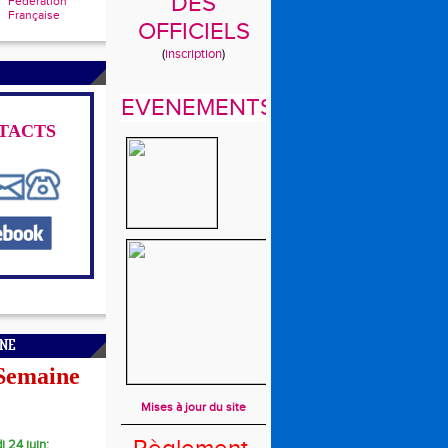
DES
Fédération
Française
OFFICIELS
(
inscription
)
EVENEMENTS
TACTS
INE
 Semaine
Mises à jour du site
i 24 juin: