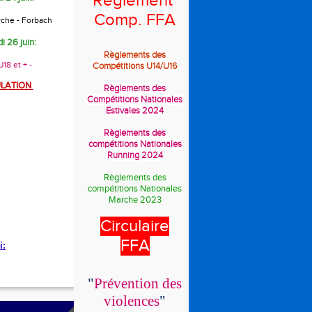
Règlement
Comp. FFA
rche - Forbach
i 26 juin:
Règlements des
18 et + -
Compétitions U14/U16
LATION
Règlements des
Compétitions Nationales
Estivales 2024
Règlements des
compétitions Nationales
Running 2024
Règlements des
compétitions Nationales
Marche 2023
Circulaire
FFA
i:
"
Prévention des
violences
"