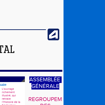
TAL
ASSEMBLÉE
GÉNÉRALE
naire
L'ouvrage
richement
illustré, qui
REGROUPEMENT
retrace
l’Histoire de la