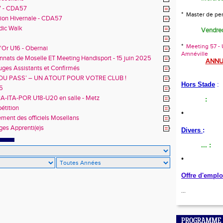
7 - CDA57
*
Master de pe
ion Hivernale - CDA57
dic Walk
Vendred
*
Meeting 57 - U
'Or U16 - Obernai
Amnéville
nats de Moselle ET Meeting Handisport - 15 juin 2025
ANNU
uges Assistants et Confirmés
 DU PASS’ – UN ATOUT POUR VOTRE CLUB !
Hors Stade
:
5
A-ITA-POR U18-U20 en salle - Metz
:
étition
*
ment des officiels Mosellans
ges Apprenti(e)s
Divers
:
...
:
*
Offre d'emplo
...
PROGRAMME