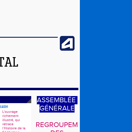
TAL
ASSEMBLÉE
GÉNÉRALE
naire
L'ouvrage
richement
illustré, qui
REGROUPEMENT
retrace
l’Histoire de la