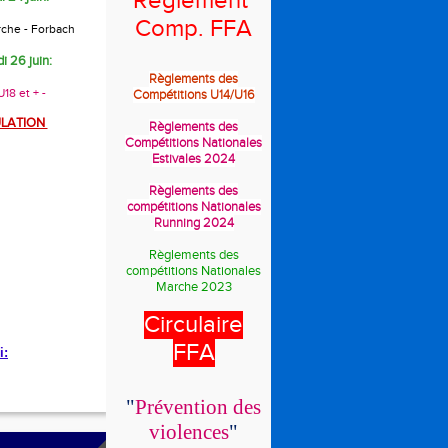
Règlement
Comp. FFA
rche - Forbach
i 26 juin:
Règlements des
18 et + -
Compétitions U14/U16
LATION
Règlements des
Compétitions Nationales
Estivales 2024
Règlements des
compétitions Nationales
Running 2024
Règlements des
compétitions Nationales
Marche 2023
Circulaire
FFA
i:
"
Prévention des
violences
"