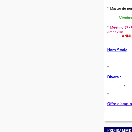
*
Master de pe
Vendred
*
Meeting 57 - U
Amnéville
ANNU
Hors Stade
:
:
*
Divers
:
...
:
*
Offre d'emplo
...
PROGRAMME