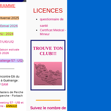
RAMME
LICENCES
 Hivernal 2025
questionnaire de
santé
 Estival 2026
Certificat Médical -
CNJ - 2024
Mineur
U7/U10/U12
TROUVE TON
s Saison estivale
CLUB!!!
5 2026
llenge 57 - U12
)
---------------
encontre EA du
 à Guénange :
/
EAM
Masters de Perche
 perche - Forbach
_______
eeting 57 - U18 et
lle
-
ANNULE
Suivez le nombre de