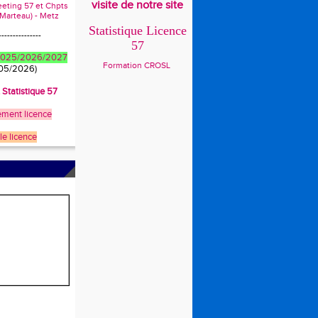
visite de notre site
eeting 57 et Chpts
 Marteau) - Metz
Statistique Licence
---------------
57
 2025/2026/2027
Formation CROSL
/05/2026)
t Statistique 57
ment licence
le licence