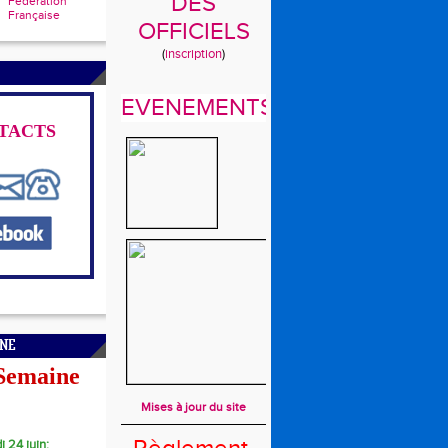
DES
Fédération
Française
OFFICIELS
(
inscription
)
EVENEMENTS
TACTS
INE
 Semaine
Mises à jour du site
i 24 juin: