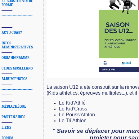
ET BOOSTER VOTRE
FORME
-------------------------
ACTU CDA57
INFOS
ADMINISTRATIVES
ORGANIGRAMME
CLUBS MOSELLANS
ALBUM PHOTOS
La saison U12 a été construit sur la rénova
-------------------------
(Kids athletics, épreuves multiples...), et 
Le Kid'Athlé
MÉDIATHÈQUE
Le Kid'Cross
Le Pouss'Athlon
PARTENAIRES
Le Tri'Athlon
LIENS
" Savoir
se déplacer pour marc
projeter pour sau
FORUM