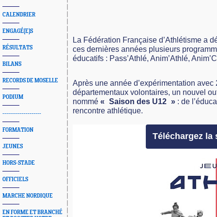
CALENDRIER
ENGAGÉ(E)S
La Fédération Française d’Athlétisme a d
RÉSULTATS
ces dernières années plusieurs programm
éducatifs : Pass’Athlé, Anim’Athlé, Anim’C
BILANS
RECORDS DE MOSELLE
Après une année d’expérimentation avec 
départementaux volontaires, un nouvel outil
PODIUM
nommé
«
_
Saison des U12
_
»
: de l’éduca
rencontre athlétique.
--------------------
FORMATION
Téléchargez la
JEUNES
HORS-STADE
OFFICIELS
MARCHE NORDIQUE
EN FORME ET BRANCHÉ