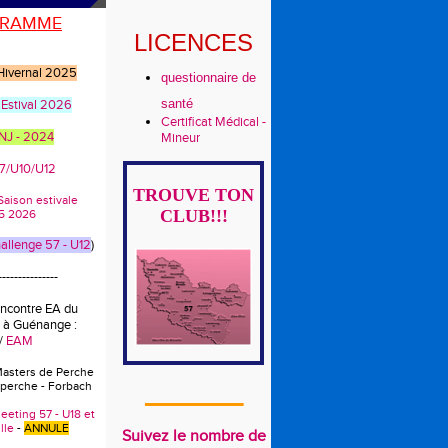
RAMME
LICENCES
 Hivernal 2025
questionnaire de
santé
 Estival 2026
Certificat Médical -
CNJ - 2024
Mineur
U7/U10/U12
TROUVE TON
s Saison estivale
CLUB!!!
5 2026
llenge 57 - U12
)
---------------
encontre EA du
 à Guénange :
/
EAM
Masters de Perche
 perche - Forbach
_______
eeting 57 - U18 et
lle
-
ANNULE
Suivez le nombre de