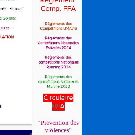
Règlement
Comp. FFA
rche - Forbach
i 26 juin:
Règlements des
18 et + -
Compétitions U14/U16
LATION
Règlements des
Compétitions Nationales
Estivales 2024
Règlements des
compétitions Nationales
Running 2024
Règlements des
compétitions Nationales
Marche 2023
Circulaire
FFA
i:
"
Prévention des
violences
"