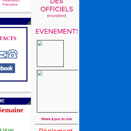
DES
Fédération
Française
OFFICIELS
(
inscription
)
EVENEMENTS
TACTS
INE
 Semaine
Mises à jour du site
i 24 juin: