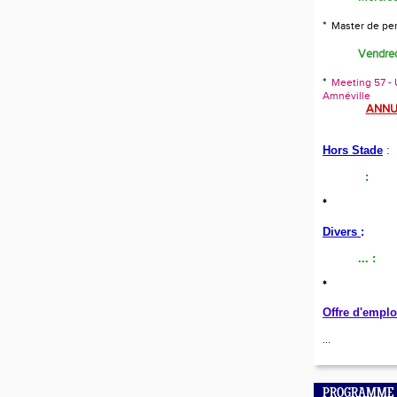
*
Master de pe
Vendred
*
Meeting 57 - U
Amnéville
ANNU
Hors Stade
:
:
*
Divers
:
...
:
*
Offre d'emplo
...
PROGRAMME