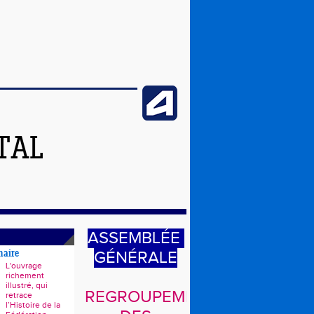
TAL
ASSEMBLÉE
GÉNÉRALE
naire
L'ouvrage
richement
illustré, qui
REGROUPEMENT
retrace
l’Histoire de la