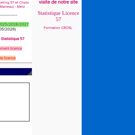
visite de notre site
eeting 57 et Chpts
 Marteau) - Metz
Statistique Licence
---------------
57
 2025/2026/2027
Formation CROSL
/05/2026)
t Statistique 57
ment licence
le licence