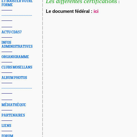
Les différentes certifications
ET BOOSTER VOTRE
:
FORME
Le document fédéral :
ici
-------------------------
ACTU CDA57
INFOS
ADMINISTRATIVES
ORGANIGRAMME
CLUBS MOSELLANS
ALBUM PHOTOS
-------------------------
MÉDIATHÈQUE
PARTENAIRES
LIENS
FORUM