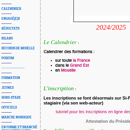
CALENDRIER
ENGAGÉ(E)S
2024/2025
RÉSULTATS
BILANS
Le Calendrier
:
RECORDS DE MOSELLE
Calendrier des formations :
PODIUM
sur toute
la France
dans le
Grand Est
--------------------
en
Moselle
FORMATION
L'inscription
JEUNES
:
Les inscriptions se font désormais sur Si-F
HORS-STADE
stagiaire (via son web-acteur)
OFFICIELS
tutoriel pour les inscriptions en ligne d
MARCHE NORDIQUE
Attestation du Présid
EN FORME ET BRANCHÉ