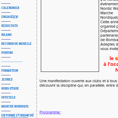
événement
CALENDRIER
Nordic Wal
Marche
ENGAGÉ(E)S
Nordique)
Cette ann
RÉSULTATS
organisé 
Départeme
BILANS
partenaria
de Rombas
RECORDS DE MOSELLE
Adeptes d
vous invit
PODIUM
le
s
--------------------
à l’o
N
FORMATION
JEUNES
Une manifestation ouverte aux clubs et à tous 
découvrir la discipline qui, en parallèle, entre 
HORS-STADE
OFFICIELS
MARCHE NORDIQUE
Programme
:
EN FORME ET BRANCHÉ