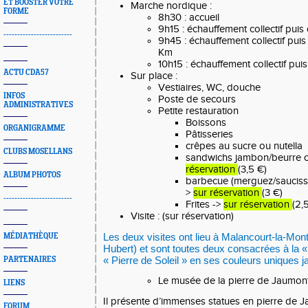
ET BOOSTER VOTRE
Marche nordique :
FORME
8h30 : accueil
9h15 : échauffement collectif pu
-------------------------
9h45 : échauffement collectif pui
Km
10h15 : échauffement collectif pu
ACTU CDA57
Sur place :
Vestiaires, WC, douche
INFOS
Poste de secours
ADMINISTRATIVES
Petite restauration
Boissons
ORGANIGRAMME
Pâtisseries
crêpes au sucre ou nutella
CLUBS MOSELLANS
sandwichs jambon/beurre 
réservation
(3,5 €)
ALBUM PHOTOS
barbecue (merguez/saucisse
>
sur réservation
(3 €)
-------------------------
Frites ->
sur réservation
(2,
Visite : (
sur réservation)
Les deux visites ont lieu à Malancourt-la-Mon
MÉDIATHÈQUE
Hubert) et sont toutes deux consacrées à la «
« Pierre de Soleil » en ses couleurs uniques j
PARTENAIRES
Le musée de la pierre de Jaumon
LIENS
Il présente d’immenses statues en pierre de J
FORUM