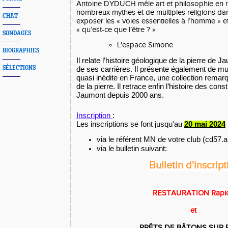
Antoine DYDUCH mêle art et philosophie en 
nombreux mythes et de multiples religions da
CHAT
exposer les « voies essentielles à l’homme » e
« qu’est-ce que l’être ? »
SONDAGES
L'espace Simone
BIOGRAPHIES
Il relate l’histoire géologique de la pierre de J
SÉLECTIONS
de ses carrières. Il présente également de mul
quasi inédite en France, une collection remarq
de la pierre. Il retrace enfin l’histoire des con
Jaumont depuis 2000 ans.
Inscription
:
Les inscriptions se font jusqu'au
20 mai 2024
via le référent MN de votre club (cd5
via le bulletin suivant:
Bulletin d'inscript
RESTAURATION Rapi
et
PRÊTS DE BÂTONS
SUR 