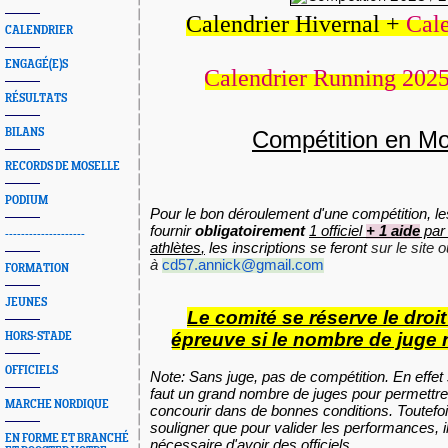
Calendrier Hivernal +
Cale
CALENDRIER
ENGAGÉ(E)S
Calendrier Running 202
RÉSULTATS
BILANS
Compétition en Mo
RECORDS DE MOSELLE
PODIUM
Pour le bon déroulement d'une compétition, le
fournir
obligatoirement
1 officiel
+ 1 aide
pa
--------------------
athlètes
,
les inscriptions se feront
sur le site 
à
cd57.annick@gmail.com
FORMATION
JEUNES
Le comité se réserve le droi
épreuve si le nombre de juge n
HORS-STADE
OFFICIELS
Note:
Sans juge, pas de compétition. En effet 
faut un grand nombre de juges pour permettre
MARCHE NORDIQUE
concourir dans de bonnes conditions. Toutefoi
souligner que pour valider les performances, i
EN FORME ET BRANCHÉ
nécessaire d'avoir des officiels.