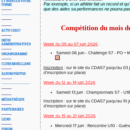
ET BOOSTER VOTRE
Par exemple, si un athlète fait un record et qu'i
FORME
que des aides sa performances ne pourra pas
-------------------------
Compétition du mois de
ACTU CDA57
INFOS
Week du 05
au 07
juin 2026
:
ADMINISTRATIVES
Samedi 06 juin - Challenge 57 - PO + 
ORGANIGRAMME
CLUBS MOSELLANS
Inscription
: sur le site du CDA57 jusqu'au 03 
d'inscription sur place)
ALBUM PHOTOS
Week du 12 au
14 juin
2026
:
-------------------------
Samedi 13 juin : Championnats 57 - U18
MÉDIATHÈQUE
Inscription
: sur le site du CDA57 jusqu'au 10 
d'inscription sur place)
PARTENAIRES
Week du
19 au
21 juin
2026
:
LIENS
Mercredi 17 juin : Rencontre U10 - Gué
FORUM