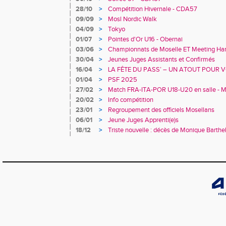
28/10
>
Compétition Hivernale - CDA57
09/09
>
Mosl Nordic Walk
04/09
>
Tokyo
01/07
>
Pointes d'Or U16 - Obernai
03/06
>
Championnats de Moselle ET Meeting Hand
30/04
>
Jeunes Juges Assistants et Confirmés
16/04
>
LA FÊTE DU PASS’ – UN ATOUT POUR V
01/04
>
PSF 2025
27/02
>
Match FRA-ITA-POR U18-U20 en salle - M
20/02
>
Info compétition
23/01
>
Regroupement des officiels Mosellans
06/01
>
Jeune Juges Apprenti(e)s
18/12
>
Triste nouvelle : décès de Monique Barth