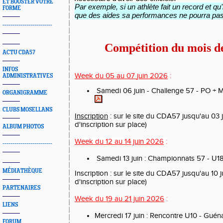
ET BOOSTER VOTRE
Par exemple, si un athlète fait un record et qu'i
FORME
que des aides sa performances ne pourra pas
-------------------------
Compétition du mois de
ACTU CDA57
INFOS
Week du 05
au 07
juin 2026
:
ADMINISTRATIVES
Samedi 06 juin - Challenge 57 - PO + 
ORGANIGRAMME
CLUBS MOSELLANS
Inscription
: sur le site du CDA57 jusqu'au 03 
d'inscription sur place)
ALBUM PHOTOS
Week du 12 au
14 juin
2026
:
-------------------------
Samedi 13 juin : Championnats 57 - U18
MÉDIATHÈQUE
Inscription
: sur le site du CDA57 jusqu'au 10 
d'inscription sur place)
PARTENAIRES
Week du
19 au
21 juin
2026
:
LIENS
Mercredi 17 juin : Rencontre U10 - Gué
FORUM