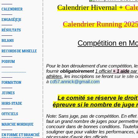
Calendrier Hivernal +
Cale
CALENDRIER
ENGAGÉ(E)S
Calendrier Running 202
RÉSULTATS
BILANS
Compétition en Mo
RECORDS DE MOSELLE
PODIUM
Pour le bon déroulement d'une compétition, le
fournir
obligatoirement
1 officiel
+ 1 aide
pa
--------------------
athlètes
,
les inscriptions se feront
sur le site 
à
cd57.annick@gmail.com
FORMATION
JEUNES
Le comité se réserve le droi
épreuve si le nombre de juge n
HORS-STADE
OFFICIELS
Note:
Sans juge, pas de compétition. En effet 
faut un grand nombre de juges pour permettre
MARCHE NORDIQUE
concourir dans de bonnes conditions. Toutefoi
souligner que pour valider les performances, i
EN FORME ET BRANCHÉ
nécessaire d'avoir des officiels.