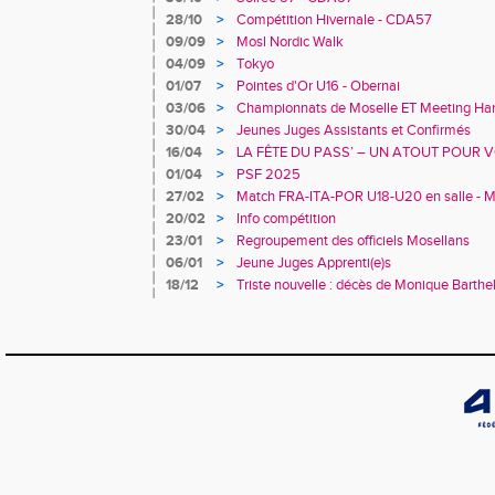
28/10
>
Compétition Hivernale - CDA57
09/09
>
Mosl Nordic Walk
04/09
>
Tokyo
01/07
>
Pointes d'Or U16 - Obernai
03/06
>
Championnats de Moselle ET Meeting Hand
30/04
>
Jeunes Juges Assistants et Confirmés
16/04
>
LA FÊTE DU PASS’ – UN ATOUT POUR V
01/04
>
PSF 2025
27/02
>
Match FRA-ITA-POR U18-U20 en salle - M
20/02
>
Info compétition
23/01
>
Regroupement des officiels Mosellans
06/01
>
Jeune Juges Apprenti(e)s
18/12
>
Triste nouvelle : décès de Monique Barth